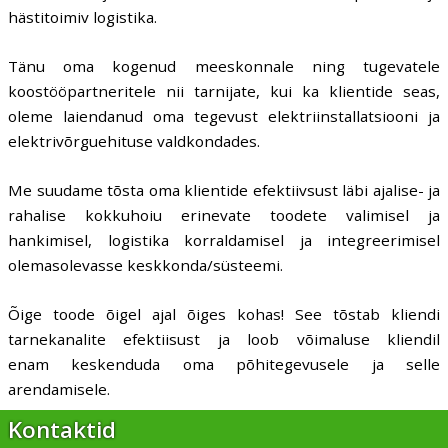
hästitoimiv logistika.
Tänu oma kogenud meeskonnale ning tugevatele
koostööpartneritele nii tarnijate, kui ka klientide seas,
oleme laiendanud oma tegevust elektriinstallatsiooni ja
elektrivõrguehituse valdkondades.
Me suudame tõsta oma klientide efektiivsust läbi ajalise- ja
rahalise kokkuhoiu erinevate toodete valimisel ja
hankimisel, logistika korraldamisel ja integreerimisel
olemasolevasse keskkonda/süsteemi.
Õige toode õigel ajal õiges kohas! See tõstab kliendi
tarnekanalite efektiisust ja loob võimaluse kliendil
enam keskenduda oma põhitegevusele ja selle
arendamisele.
Kontaktid