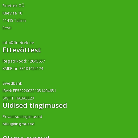
Finetrek OÜ
Keevise 10
11415 Tallinn
Eesti
info@finetrek.ee
Ettevõttest
Registrikood: 12045657
KMKR nr: EE101424174
Swedbank
IBAN: EE532200221051494651
SWIFT: HABAEE2X
Üldised tingimused
Privaatsustingimused
Müügitingimused