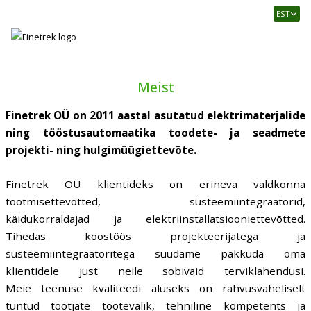
Finetrek
EST
–
Usaldusväärne
elektritarvikute
ja
Meist
tööstusautomaatika
pood
Finetrek OÜ on 2011 aastal asutatud elektrimaterjalide
ning tööstusautomaatika toodete- ja seadmete
projekti- ning hulgimüügiettevõte.
Finetrek OÜ klientideks on erineva valdkonna
tootmisettevõtted, süsteemiintegraatorid,
käidukorraldajad ja elektriinstallatsiooniettevõtted.
Tihedas koostöös projekteerijatega ja
süsteemiintegraatoritega suudame pakkuda oma
klientidele just neile sobivaid terviklahendusi.
Meie teenuse kvaliteedi aluseks on rahvusvaheliselt
tuntud tootjate tootevalik, tehniline kompetents ja