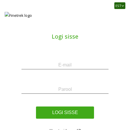
Finetrek
EST
–
Usaldusväärne
elektritarvikute
ja
Logi sisse
tööstusautomaatika
pood
E-
Parool
mail
LOGI SISSE