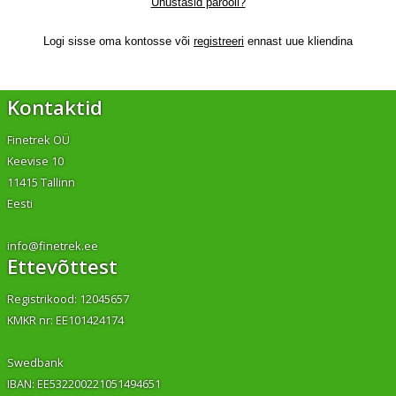
Unustasid parooli?
Logi sisse oma kontosse või
registreeri
ennast uue kliendina
Kontaktid
Finetrek OÜ
Keevise 10
11415 Tallinn
Eesti
info@finetrek.ee
Ettevõttest
Registrikood: 12045657
KMKR nr: EE101424174
Swedbank
IBAN: EE532200221051494651