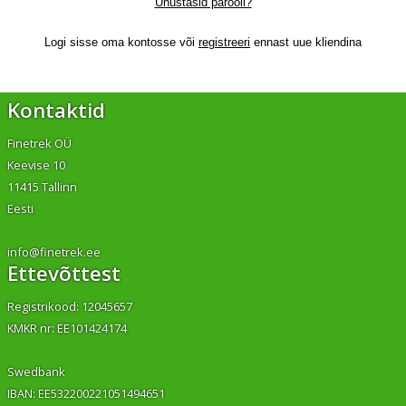
Unustasid parooli?
Logi sisse oma kontosse või
registreeri
ennast uue kliendina
Kontaktid
Finetrek OÜ
Keevise 10
11415 Tallinn
Eesti
info@finetrek.ee
Ettevõttest
Registrikood: 12045657
KMKR nr: EE101424174
Swedbank
IBAN: EE532200221051494651