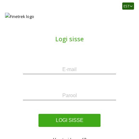
Finetrek
EST
–
Usaldusväärne
elektritarvikute
ja
Logi sisse
tööstusautomaatika
pood
E-
Parool
mail
LOGI SISSE