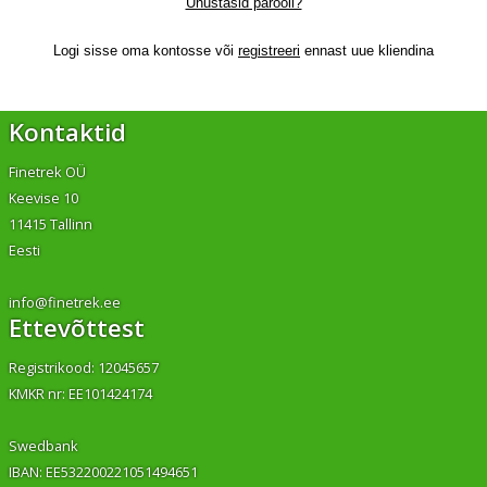
Unustasid parooli?
Logi sisse oma kontosse või
registreeri
ennast uue kliendina
Kontaktid
Finetrek OÜ
Keevise 10
11415 Tallinn
Eesti
info@finetrek.ee
Ettevõttest
Registrikood: 12045657
KMKR nr: EE101424174
Swedbank
IBAN: EE532200221051494651