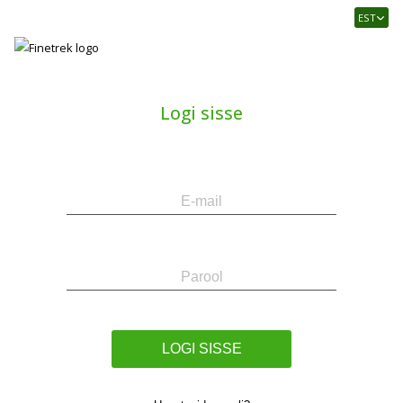
Finetrek
EST
–
Usaldusväärne
elektritarvikute
ja
Logi sisse
tööstusautomaatika
pood
E-
Parool
mail
LOGI SISSE