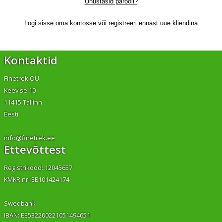
Unustasid parooli?
Logi sisse oma kontosse või
registreeri
ennast uue kliendina
Kontaktid
Finetrek OÜ
Keevise 10
11415 Tallinn
Eesti
info@finetrek.ee
Ettevõttest
Registrikood: 12045657
KMKR nr: EE101424174
Swedbank
IBAN: EE532200221051494651