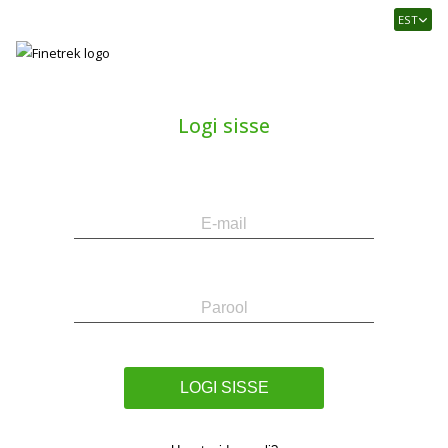
Finetrek
EST
–
Usaldusväärne
elektritarvikute
ja
Logi sisse
tööstusautomaatika
pood
E-
Parool
mail
LOGI SISSE