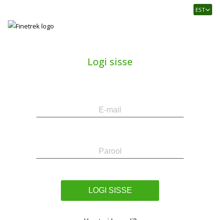
Finetrek
EST
–
Usaldusväärne
elektritarvikute
ja
Logi sisse
tööstusautomaatika
pood
E-
Parool
mail
LOGI SISSE