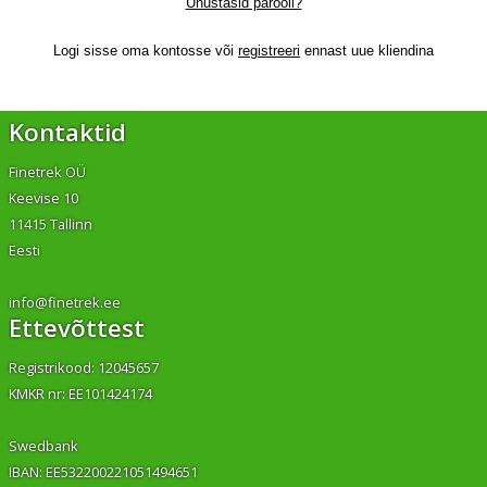
Unustasid parooli?
Logi sisse oma kontosse või
registreeri
ennast uue kliendina
Kontaktid
Finetrek OÜ
Keevise 10
11415 Tallinn
Eesti
info@finetrek.ee
Ettevõttest
Registrikood: 12045657
KMKR nr: EE101424174
Swedbank
IBAN: EE532200221051494651