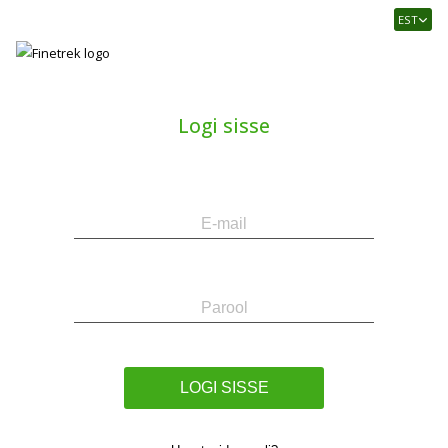
Finetrek
EST
–
Usaldusväärne
elektritarvikute
ja
Logi sisse
tööstusautomaatika
pood
E-
Parool
mail
LOGI SISSE