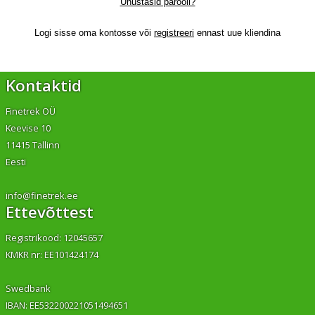
Unustasid parooli?
Logi sisse oma kontosse või
registreeri
ennast uue kliendina
Kontaktid
Finetrek OÜ
Keevise 10
11415 Tallinn
Eesti
info@finetrek.ee
Ettevõttest
Registrikood: 12045657
KMKR nr: EE101424174
Swedbank
IBAN: EE532200221051494651