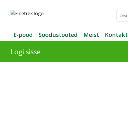
Finetrek
–
Usaldusväärne
elektritarvikute
ja
E-pood
Soodustooted
Meist
Kontakt
tööstusautomaatika
pood
Logi sisse