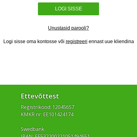
LOGI SISSE
Unustasid parooli?
Logi sisse oma kontosse või
registreeri
ennast uue kliendina
Ettevõttest
Registrikood: 12045657
KMKR nr: EE101424174
Swedbank
IBAN: EE532200221051494651