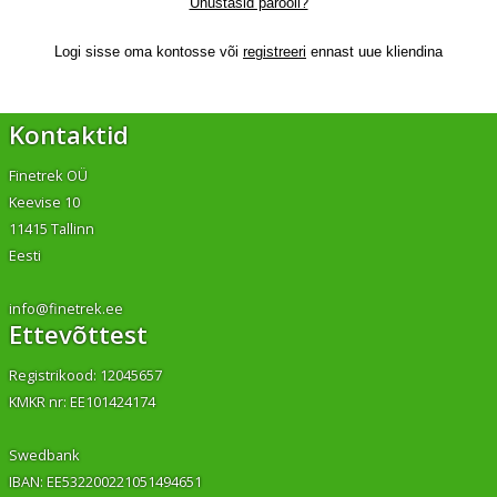
Unustasid parooli?
Logi sisse oma kontosse või
registreeri
ennast uue kliendina
Kontaktid
Finetrek OÜ
Keevise 10
11415 Tallinn
Eesti
info@finetrek.ee
Ettevõttest
Registrikood: 12045657
KMKR nr: EE101424174
Swedbank
IBAN: EE532200221051494651