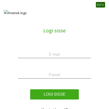
Finetrek
EST
–
Usaldusväärne
elektritarvikute
ja
Logi sisse
tööstusautomaatika
pood
E-
Parool
mail
LOGI SISSE