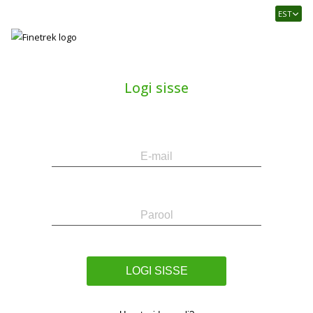
Finetrek
EST
–
Usaldusväärne
elektritarvikute
ja
Logi sisse
tööstusautomaatika
pood
E-
Parool
mail
LOGI SISSE