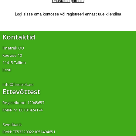
Unustasid parooli?
Logi sisse oma kontosse või
registreeri
ennast uue kliendina
Kontaktid
Finetrek OÜ
Keevise 10
11415 Tallinn
Eesti
info@finetrek.ee
Ettevõttest
Registrikood: 12045657
KMKR nr: EE101424174
Swedbank
IBAN: EE532200221051494651