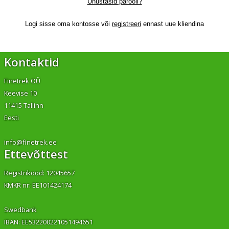
Unustasid parooli?
Logi sisse oma kontosse või
registreeri
ennast uue kliendina
Kontaktid
Finetrek OÜ
Keevise 10
11415 Tallinn
Eesti
info@finetrek.ee
Ettevõttest
Registrikood: 12045657
KMKR nr: EE101424174
Swedbank
IBAN: EE532200221051494651