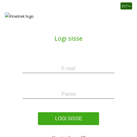
Finetrek
EST
–
Usaldusväärne
elektritarvikute
ja
Logi sisse
tööstusautomaatika
pood
E-
Parool
mail
LOGI SISSE