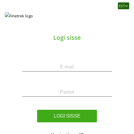
Finetrek
EST
–
Usaldusväärne
elektritarvikute
ja
Logi sisse
tööstusautomaatika
pood
E-
Parool
mail
LOGI SISSE