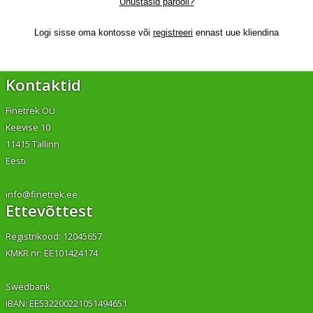
Unustasid parooli?
Logi sisse oma kontosse või
registreeri
ennast uue kliendina
Kontaktid
Finetrek OÜ
Keevise 10
11415 Tallinn
Eesti
info@finetrek.ee
Ettevõttest
Registrikood: 12045657
KMKR nr: EE101424174
Swedbank
IBAN: EE532200221051494651