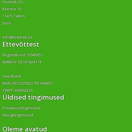
Finetrek OÜ
Keevise 10
11415 Tallinn
Eesti
info@finetrek.ee
Ettevõttest
Registrikood: 12045657
KMKR nr: EE101424174
Swedbank
IBAN: EE532200221051494651
SWIFT: HABAEE2X
Üldised tingimused
Privaatsustingimused
Müügitingimused
Oleme avatud