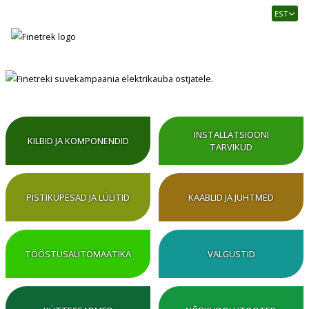
Finetrek
EST
–
Usaldusväärne
elektritarvikute
ja
tööstusautomaatika
pood
INSTALLATSIOONI
KILBID JA KOMPONENDID
TARVIKUD
PISTIKUPESAD JA LÜLITID
KAABLID JA JUHTMED
TÖÖSTUSAUTOMAATIKA
VALGUSTID