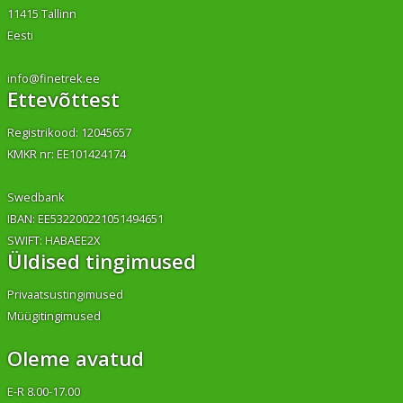
11415 Tallinn
Eesti
info@finetrek.ee
Ettevõttest
Registrikood: 12045657
KMKR nr: EE101424174
Swedbank
IBAN: EE532200221051494651
SWIFT: HABAEE2X
Üldised tingimused
Privaatsustingimused
Müügitingimused
Oleme avatud
E-R 8.00-17.00