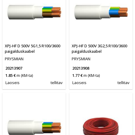
XPJ-HF D 500V 5G1,5 R100/3600
XPJ-HF D 500V 3G2,5 R100/3600
paigalduskaabel
paigalduskaabel
PRYSMIAN
PRYSMIAN
20213907
20213908
1.85 €
m
(KM-ta)
1.77 €
m
(KM-ta)
Laoseis
tellitav
Laoseis
tellitav