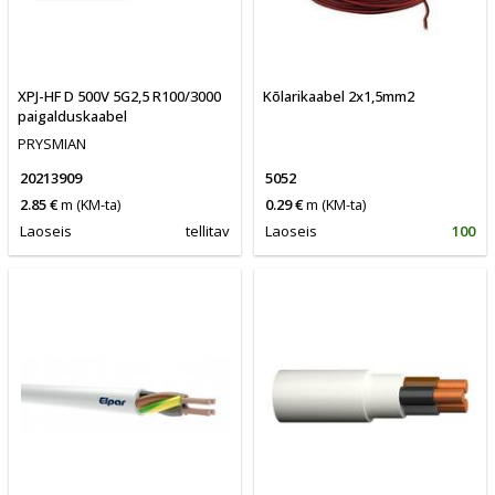
XPJ-HF D 500V 5G2,5 R100/3000
Kõlarikaabel 2x1,5mm2
paigalduskaabel
PRYSMIAN
20213909
5052
2.85 €
m
(KM-ta)
0.29 €
m
(KM-ta)
Laoseis
tellitav
Laoseis
100