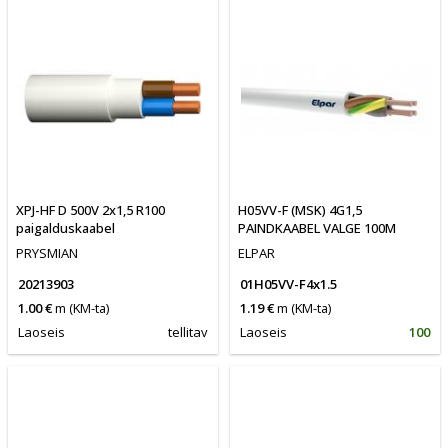
XPJ-HF D 500V 2x1,5 R100
H05VV-F (MSK) 4G1,5
paigalduskaabel
PAINDKAABEL VALGE 100M
PRYSMIAN
ELPAR
20213903
01H05VV-F4x1.5
1.00 €
m
(KM-ta)
1.19 €
m
(KM-ta)
Laoseis
tellitav
Laoseis
100