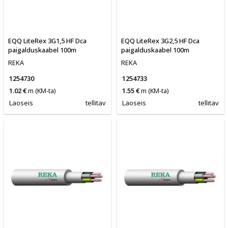
EQQ LiteRex 3G1,5 HF Dca
EQQ LiteRex 3G2,5 HF Dca
paigalduskaabel 100m
paigalduskaabel 100m
REKA
REKA
1254730
1254733
1.02 €
m
(KM-ta)
1.55 €
m
(KM-ta)
Laoseis
tellitav
Laoseis
tellitav