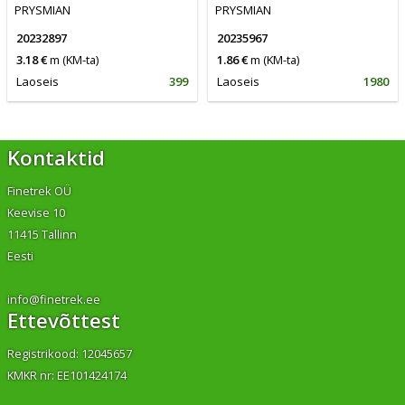
PRYSMIAN
PRYSMIAN
20232897
20235967
3.18 €
m
(KM-ta)
1.86 €
m
(KM-ta)
Laoseis
399
Laoseis
1980
Kontaktid
Finetrek OÜ
Keevise 10
11415 Tallinn
Eesti
info@finetrek.ee
Ettevõttest
Registrikood: 12045657
KMKR nr: EE101424174