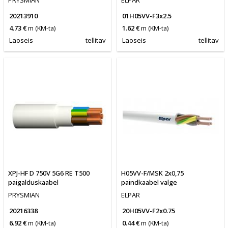
PRYSMIAN
ELPAR
20213910
01H05VV-F3x2.5
4.73 €
m
(KM-ta)
1.62 €
m
(KM-ta)
Laoseis
tellitav
Laoseis
tellitav
XPJ-HF D 750V 5G6 RE T500
H05VV-F/MSK 2x0,75
paigalduskaabel
paindkaabel valge
PRYSMIAN
ELPAR
20216338
20H05VV-F2x0.75
6.92 €
m
(KM-ta)
0.44 €
m
(KM-ta)