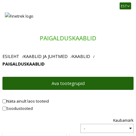
Finetrek
EST
–
Usaldusväärne
elektritarvikute
ja
PAIGALDUSKAABLID
tööstusautomaatika
pood
ESILEHT
KAABLID JA JUHTMED
KAABLID
/
/
/
PAIGALDUSKAABLID
Ava tootegrupid
Näita ainult laos tooteid
Soodustooted
Kaubamärk
Vali
kaubamärk: