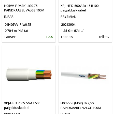
H05VV-F (MSK) 4G0,75
XPJ-HF D 500V 3x1,5 R100
PAINDKAABEL VALGE 100M
paigalduskaabel
ELPAR
PRYSMIAN
01H05VV-F4x0.75
20213904
0.70 €
m
(KM-ta)
1.35 €
m
(KM-ta)
Laoseis
1000
Laoseis
tellitav
XPJ-HF D 750V 5G4 T500
H05VV-F (MSK) 3X2,5S
paigalduskaabel
PAINDKAABEL VALGE 100M