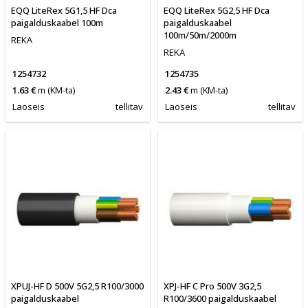
EQQ LiteRex 5G1,5 HF Dca
EQQ LiteRex 5G2,5 HF Dca
paigalduskaabel 100m
paigalduskaabel
100m/50m/2000m
REKA
REKA
1254732
1254735
1.63 €
m
(KM-ta)
2.43 €
m
(KM-ta)
Laoseis
tellitav
Laoseis
tellitav
XPUJ-HF D 500V 5G2,5 R100/3000
XPJ-HF C Pro 500V 3G2,5
paigalduskaabel
R100/3600 paigalduskaabel