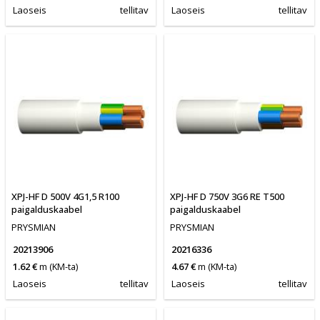
Laoseis
tellitav
Laoseis
tellitav
XPJ-HF D 500V 4G1,5 R100
XPJ-HF D 750V 3G6 RE T500
paigalduskaabel
paigalduskaabel
PRYSMIAN
PRYSMIAN
20213906
20216336
1.62 €
m
(KM-ta)
4.67 €
m
(KM-ta)
Laoseis
tellitav
Laoseis
tellitav