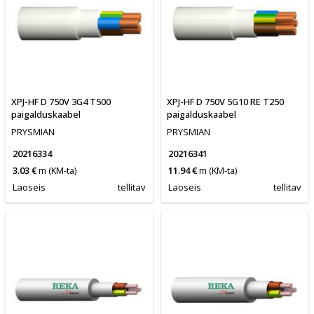
XPJ-HF D 750V 3G4 T500
XPJ-HF D 750V 5G10 RE T250
paigalduskaabel
paigalduskaabel
PRYSMIAN
PRYSMIAN
20216334
20216341
3.03 €
m
(KM-ta)
11.94 €
m
(KM-ta)
Laoseis
tellitav
Laoseis
tellitav