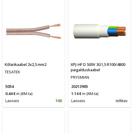
Kõlarikaabel 2x2,5 mm2
XPJ-HF D 500V 3G1,5 R100/4800
paigalduskaabel
TESATEK
PRYSMIAN
5054
20213905
0.44 €
m
(KM-ta)
1.14 €
m
(KM-ta)
Laoseis
100
Laoseis
tellitav