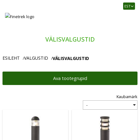
Finetrek
EST
–
Usaldusväärne
elektritarvikute
ja
VÄLISVALGUSTID
tööstusautomaatika
pood
ESILEHT
VALGUSTID
VÄLISVALGUSTID
/
/
Ava tootegrupid
Kaubamärk
Vali
kaubamärk: