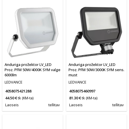
Anduriga prožektor LV_LED
Anduriga prožektor LV_LED
Proz. PFM 50W/4000K SYM valge
Proz. PFM 50W/3000K SYM sens.
6000lm
must
LEDVANCE
LEDVANCE
4058075421288
4058075460997
44.50 €
tk
(KM-ta)
81.30 €
tk
(KM-ta)
Laoseis
tellitav
Laoseis
tellitav