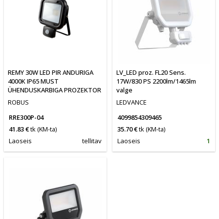
REMY 30W LED PIR ANDURIGA
LV_LED proz. FL20 Sens.
4000K IP65 MUST
17W/830 PS 2200lm/1465lm
ÜHENDUSKARBIGA PROZEKTOR
valge
ROBUS
LEDVANCE
RRE300P-04
4099854309465
41.83 €
tk
(KM-ta)
35.70 €
tk
(KM-ta)
Laoseis
tellitav
Laoseis
1