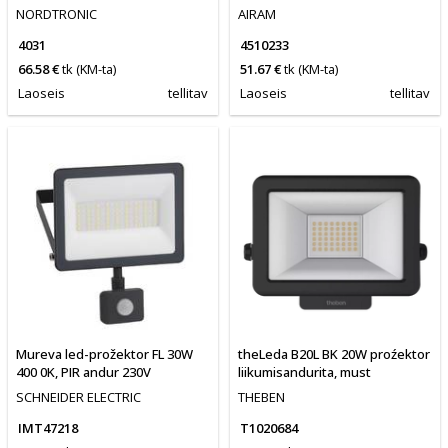
NORDTRONIC
AIRAM
4031
4510233
66.58 €
tk
(KM-ta)
51.67 €
tk
(KM-ta)
Laoseis
tellitav
Laoseis
tellitav
Mureva led-prožektor FL 30W
theLeda B20L BK 20W proźektor
400 0K, PIR andur 230V
liikumisandurita, must
SCHNEIDER ELECTRIC
THEBEN
IMT47218
T1020684