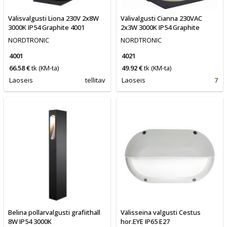
Välisvalgusti Liona 230V 2x8W
Välivalgusti Cianna 230VAC
3000K IP54 Graphite 4001
2x3W 3000K IP54 Graphite
NORDTRONIC
NORDTRONIC
4001
4021
66.58 €
tk
(KM-ta)
49.92 €
tk
(KM-ta)
Laoseis
tellitav
Laoseis
7
Belina pollarvalgusti grafiithall
Välisseina valgusti Cestus
8W IP54 3000K
hor.EYE IP65 E27