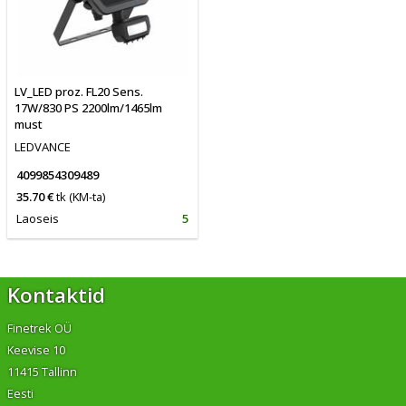
LV_LED proz. FL20 Sens.
17W/830 PS 2200lm/1465lm
must
LEDVANCE
4099854309489
35.70 €
tk
(KM-ta)
Laoseis
5
Kontaktid
Finetrek OÜ
Keevise 10
11415 Tallinn
Eesti