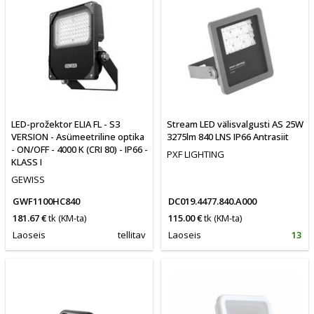
LED-prožektor ELIA FL - S3
Stream LED välisvalgusti AS 25W
VERSION - Asümeetriline optika
3275lm 840 LNS IP66 Antrasiit
- ON/OFF - 4000 K (CRI 80) - IP66 -
PXF LIGHTING
KLASS I
GEWISS
GWF1100HC840
DC019.4477.840.A000
181.67 €
tk
(KM-ta)
115.00 €
tk
(KM-ta)
Laoseis
tellitav
Laoseis
13