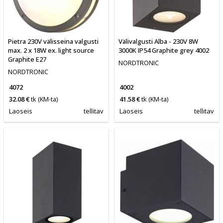
Pietra 230V välisseina valgusti
Välivalgusti Alba - 230V 8W
max. 2 x 18W ex. light source
3000K IP54 Graphite grey 4002
Graphite E27
NORDTRONIC
NORDTRONIC
4072
4002
32.08 €
tk
(KM-ta)
41.58 €
tk
(KM-ta)
Laoseis
tellitav
Laoseis
tellitav