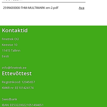
2599430000-THM-MULTIMARK-en-2.pdf
Ava
Kontaktid
Finetrek OÜ
Keevise 10
11415 Tallinn
Eesti
info@finetrek.ee
Ettevõttest
Registrikood: 12045657
KMKR nr: EE101424174
Swedbank
IBAN: EE532200221051494651