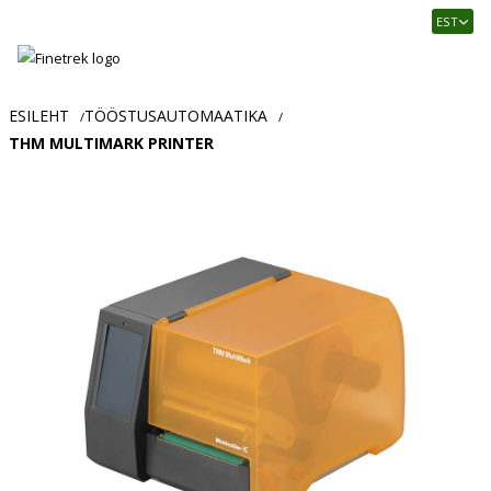
Finetrek
EST
–
Usaldusväärne
elektritarvikute
ja
ESILEHT
TÖÖSTUSAUTOMAATIKA
/
/
tööstusautomaatika
THM MULTIMARK PRINTER
pood