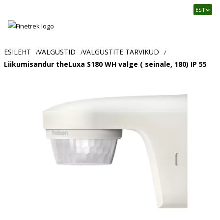
Finetrek
EST
–
Usaldusväärne
elektritarvikute
ja
ESILEHT
VALGUSTID
VALGUSTITE TARVIKUD
/
/
/
tööstusautomaatika
Liikumisandur theLuxa S180 WH valge ( seinale, 180) IP 55
pood