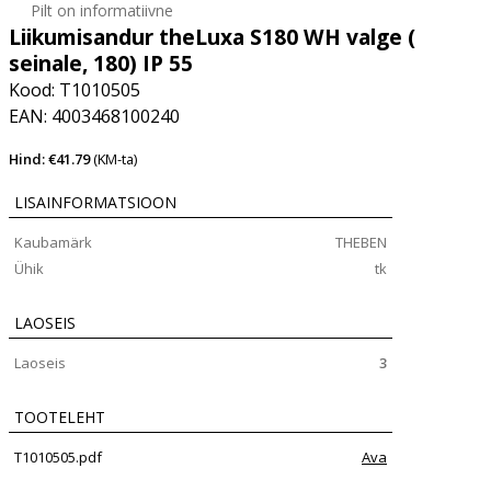
Pilt on informatiivne
Liikumisandur theLuxa S180 WH valge (
seinale, 180) IP 55
Kood: T1010505
EAN: 4003468100240
Hind: €41.79
(KM-ta)
LISAINFORMATSIOON
Kaubamärk
THEBEN
Ühik
tk
LAOSEIS
Laoseis
3
TOOTELEHT
T1010505.pdf
Ava