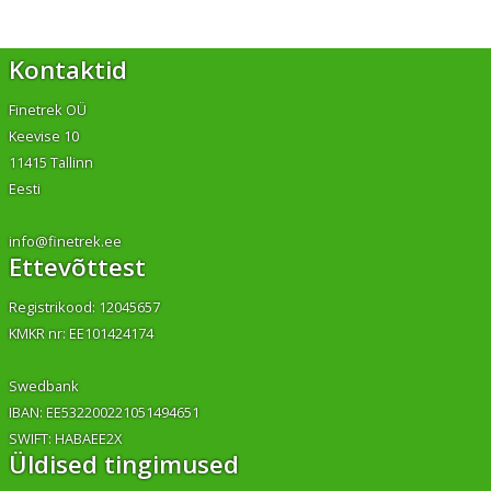
Kontaktid
Finetrek OÜ
Keevise 10
11415 Tallinn
Eesti
info@finetrek.ee
Ettevõttest
Registrikood: 12045657
KMKR nr: EE101424174
Swedbank
IBAN: EE532200221051494651
SWIFT: HABAEE2X
Üldised tingimused