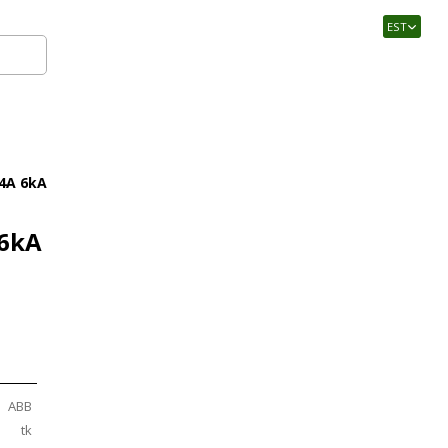
EST
Logi sisse
 4A 6kA
 6kA
ABB
tk