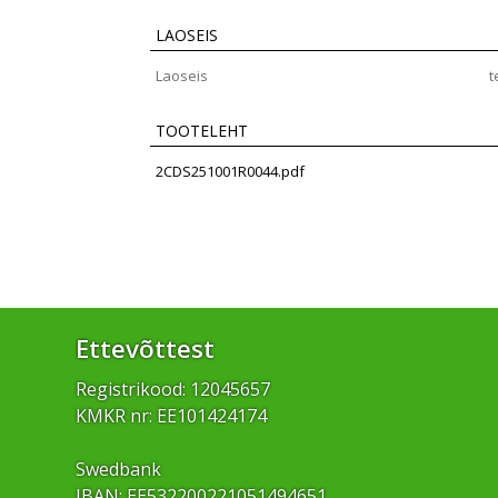
LAOSEIS
Laoseis
t
TOOTELEHT
2CDS251001R0044.pdf
Ettevõttest
Registrikood: 12045657
KMKR nr: EE101424174
Swedbank
IBAN: EE532200221051494651