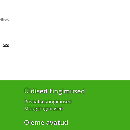
ellitav
Ava
Üldised tingimused
Privaatsustingimused
Müügitingimused
Oleme avatud