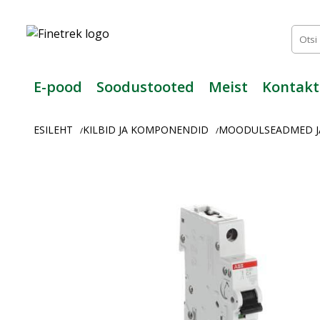
Finetrek
–
Usaldusväärne
elektritarvikute
ja
E-pood
Soodustooted
Meist
Kontakt
tööstusautomaatika
pood
ESILEHT
KILBID JA KOMPONENDID
MOODULSEADMED J
/
/