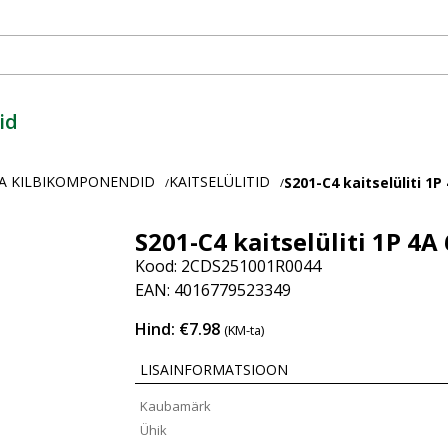
id
A KILBIKOMPONENDID
KAITSELÜLITID
S201-C4 kaitselüliti 1P
/
/
S201-C4 kaitselüliti 1P 4A
Kood: 2CDS251001R0044
EAN: 4016779523349
Hind: €7.98
(KM-ta)
LISAINFORMATSIOON
Kaubamärk
Ühik