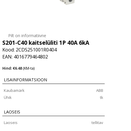
Pilt on informatiivne
S201-C40 kaitselüliti 1P 40A 6kA
Kood: 2CDS251001R0404
EAN: 4016779464802
Hind: €6.48
(KM-ta)
LISAINFORMATSIOON
Kaubamärk
ABB
Ühik
tk
LAOSEIS
Laoseis
tellitav