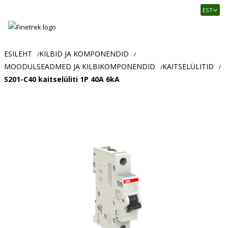
Finetrek
EST
–
Usaldusväärne
elektritarvikute
ja
ESILEHT
KILBID JA KOMPONENDID
/
/
tööstusautomaatika
MOODULSEADMED JA KILBIKOMPONENDID
KAITSELÜLITID
/
/
pood
S201-C40 kaitselüliti 1P 40A 6kA