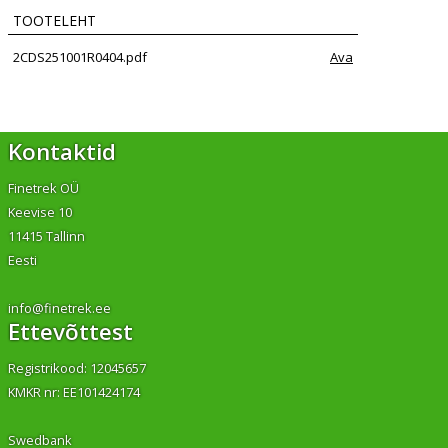
TOOTELEHT
2CDS251001R0404.pdf
Ava
Kontaktid
Finetrek OÜ
Keevise 10
11415 Tallinn
Eesti
info@finetrek.ee
Ettevõttest
Registrikood: 12045657
KMKR nr: EE101424174
Swedbank