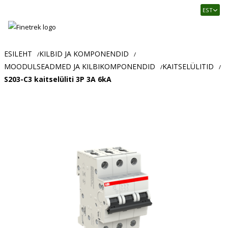
Finetrek
EST
–
Usaldusväärne
elektritarvikute
ja
ESILEHT
KILBID JA KOMPONENDID
/
/
tööstusautomaatika
MOODULSEADMED JA KILBIKOMPONENDID
KAITSELÜLITID
/
/
pood
S203-C3 kaitselüliti 3P 3A 6kA