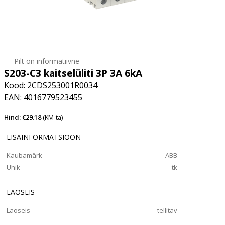
Pilt on informatiivne
S203-C3 kaitselüliti 3P 3A 6kA
Kood: 2CDS253001R0034
EAN: 4016779523455
Hind: €29.18
(KM-ta)
LISAINFORMATSIOON
Kaubamärk
ABB
Ühik
tk
LAOSEIS
Laoseis
tellitav