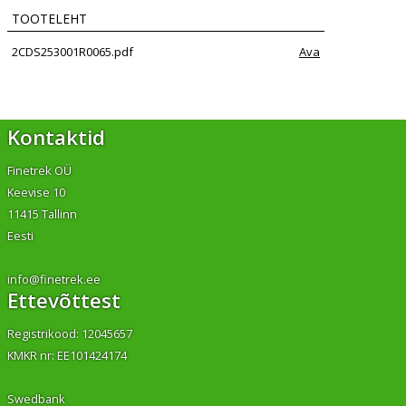
TOOTELEHT
2CDS253001R0065.pdf
Ava
Kontaktid
Finetrek OÜ
Keevise 10
11415 Tallinn
Eesti
info@finetrek.ee
Ettevõttest
Registrikood: 12045657
KMKR nr: EE101424174
Swedbank