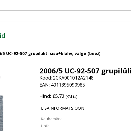
id
/5 UC-92-507 grupilüliti sisu+klahv, valge (beež)
2006/5 UC-92-507 grupilüli
Kood: 2CKA001012A2148
EAN: 4011395090985
Hind: €5.72
(KM-ta)
LISAINFORMATSIOON
Kaubamärk
Ühik