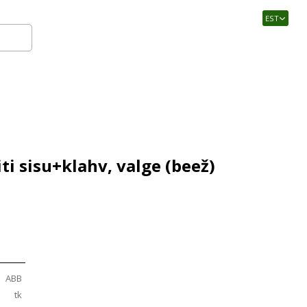
EST
Logi sisse
ti sisu+klahv, valge (beež)
ABB
tk