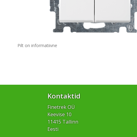
Pilt on informatiivne
Kontaktid
Finetrek OÜ
Keevise 10
11415 Tallinn
Eesti