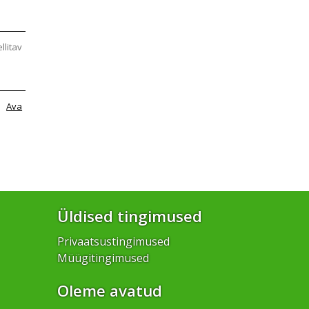
ellitav
Ava
Üldised tingimused
Privaatsustingimused
Müügitingimused
Oleme avatud