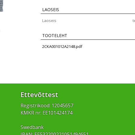
LAOSEIS
Laoseis
t
TOOTELEHT
2CKA001012A2148.pdf
Ettevõttest
Registrikood: 12045657
KMKR nr: EE101424174
Swedbank
IBAN: EE532200221051494651