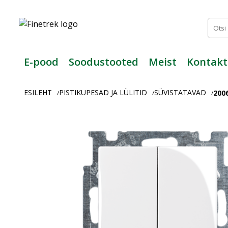
Finetrek
–
Usaldusväärne
elektritarvikute
ja
E-pood
Soodustooted
Meist
Kontakt
tööstusautomaatika
pood
ESILEHT
PISTIKUPESAD JA LÜLITID
SÜVISTATAVAD
2006
/
/
/