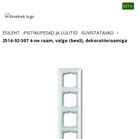
Finetrek
EST
–
Usaldusväärne
elektritarvikute
ja
ESILEHT
PISTIKUPESAD JA LÜLITID
SÜVISTATAVAD
/
/
/
tööstusautomaatika
2514-92-507 4-ne raam, valge (beež), dekoratiivraamiga
pood