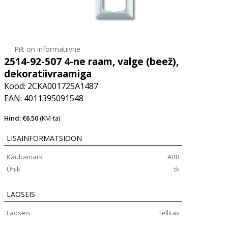
Pilt on informatiivne
2514-92-507 4-ne raam, valge (beež),
dekoratiivraamiga
Kood: 2CKA001725A1487
EAN: 4011395091548
Hind: €6.50
(KM-ta)
LISAINFORMATSIOON
Kaubamärk
ABB
Ühik
tk
LAOSEIS
Laoseis
tellitav