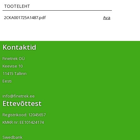
TOOTELEHT
2CKA001725A1487.pdf
Ava
Kontaktid
Finetrek OÜ
Keevise 10
11415 Tallinn
Eesti
info@finetrek.ee
Ettevõttest
Registrikood: 12045657
KMKR nr: EE101424174
Swedbank