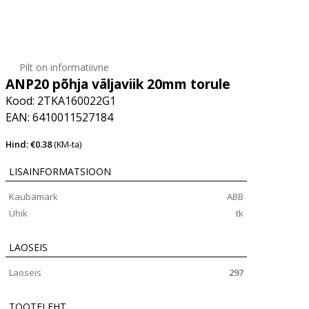
Pilt on informatiivne
ANP20 põhja väljaviik 20mm torule
Kood: 2TKA160022G1
EAN: 6410011527184
Hind: €0.38
(KM-ta)
LISAINFORMATSIOON
Kaubamärk
ABB
Ühik
tk
LAOSEIS
Laoseis
297
TOOTELEHT