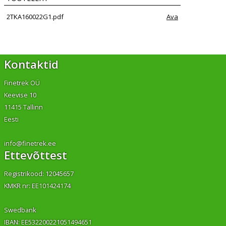
2TKA160022G1.pdf
Ava
Kontaktid
Finetrek OÜ
Keevise 10
11415 Tallinn
Eesti
info@finetrek.ee
Ettevõttest
Registrikood: 12045657
KMKR nr: EE101424174
Swedbank
IBAN: EE532200221051494651