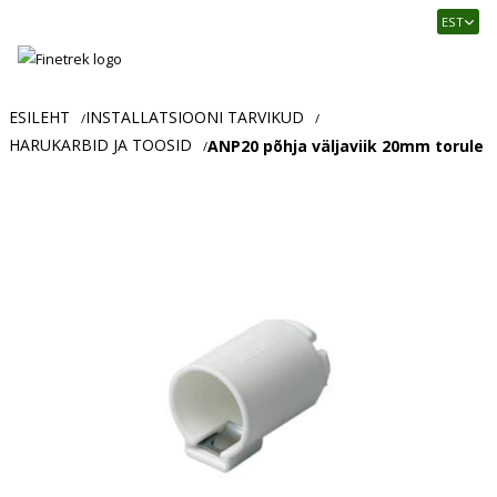
Finetrek
EST
–
Usaldusväärne
elektritarvikute
ja
ESILEHT
INSTALLATSIOONI TARVIKUD
/
/
tööstusautomaatika
HARUKARBID JA TOOSID
ANP20 põhja väljaviik 20mm torule
/
pood