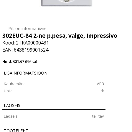
Pilt on informatiivne
302EUC-84 2-ne p.pesa, valge, Impressivo
Kood: 2TKA00000431
EAN: 6438199001524
Hind: €21.67
(KM-ta)
LISAINFORMATSIOON
Kaubamärk
ABB
Ühik
tk
LAOSEIS
Laoseis
tellitav
TOOTELEHT