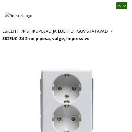
Finetrek
EST
–
Usaldusväärne
elektritarvikute
ja
ESILEHT
PISTIKUPESAD JA LÜLITID
SÜVISTATAVAD
/
/
/
tööstusautomaatika
302EUC-84 2-ne p.pesa, valge, Impressivo
pood