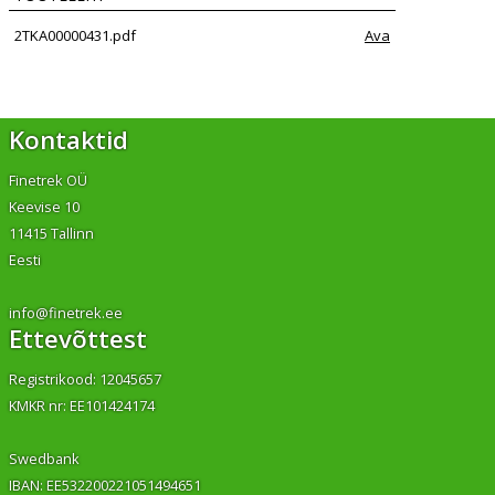
2TKA00000431.pdf
Ava
Kontaktid
Finetrek OÜ
Keevise 10
11415 Tallinn
Eesti
info@finetrek.ee
Ettevõttest
Registrikood: 12045657
KMKR nr: EE101424174
Swedbank
IBAN: EE532200221051494651