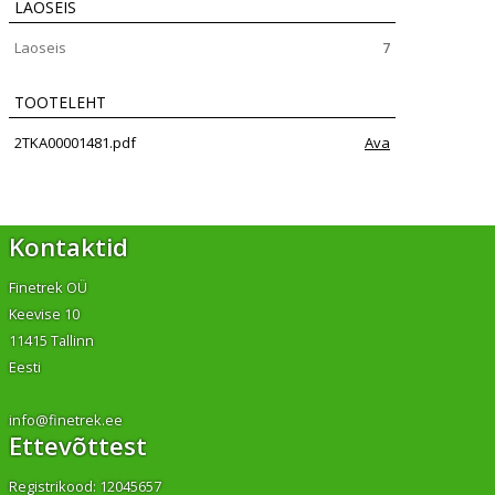
LAOSEIS
Laoseis
7
TOOTELEHT
2TKA00001481.pdf
Ava
Kontaktid
Finetrek OÜ
Keevise 10
11415 Tallinn
Eesti
info@finetrek.ee
Ettevõttest
Registrikood: 12045657