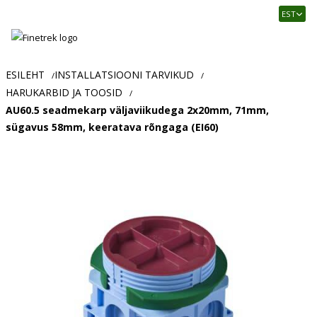
Finetrek
EST
–
Usaldusväärne
elektritarvikute
ja
ESILEHT
INSTALLATSIOONI TARVIKUD
/
/
tööstusautomaatika
HARUKARBID JA TOOSID
/
pood
AU60.5 seadmekarp väljaviikudega 2x20mm, 71mm,
sügavus 58mm, keeratava rõngaga (EI60)