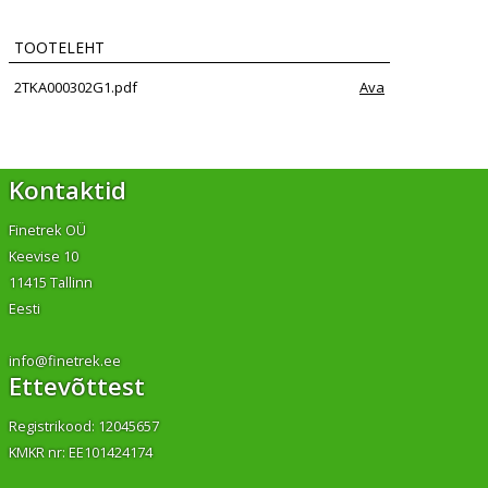
TOOTELEHT
2TKA000302G1.pdf
Ava
Kontaktid
Finetrek OÜ
Keevise 10
11415 Tallinn
Eesti
info@finetrek.ee
Ettevõttest
Registrikood: 12045657
KMKR nr: EE101424174