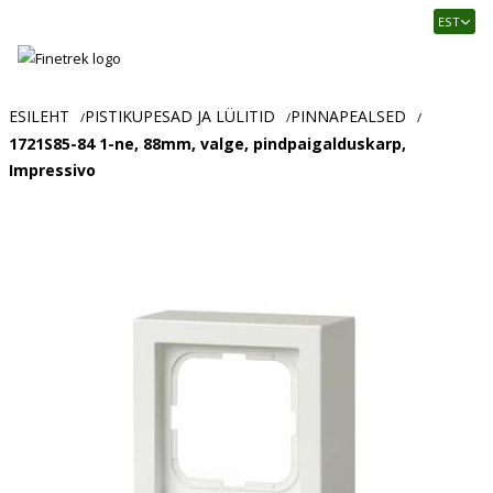
Finetrek
EST
–
Usaldusväärne
elektritarvikute
ja
ESILEHT
PISTIKUPESAD JA LÜLITID
PINNAPEALSED
/
/
/
tööstusautomaatika
1721S85-84 1-ne, 88mm, valge, pindpaigalduskarp,
pood
Impressivo