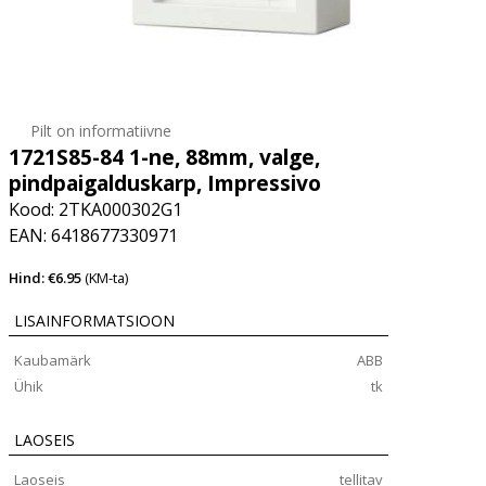
Pilt on informatiivne
1721S85-84 1-ne, 88mm, valge,
pindpaigalduskarp, Impressivo
Kood: 2TKA000302G1
EAN: 6418677330971
Hind: €6.95
(KM-ta)
LISAINFORMATSIOON
Kaubamärk
ABB
Ühik
tk
LAOSEIS
Laoseis
tellitav