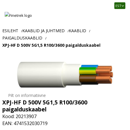
Finetrek
EST
–
Usaldusväärne
elektritarvikute
ja
ESILEHT
KAABLID JA JUHTMED
KAABLID
/
/
/
tööstusautomaatika
PAIGALDUSKAABLID
/
pood
XPJ-HF D 500V 5G1,5 R100/3600 paigalduskaabel
Pilt on informatiivne
XPJ-HF D 500V 5G1,5 R100/3600
paigalduskaabel
Kood: 20213907
EAN: 4741532030719