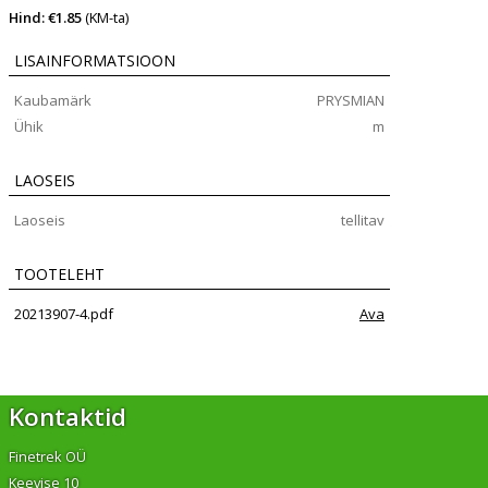
Hind: €1.85
(KM-ta)
LISAINFORMATSIOON
Kaubamärk
PRYSMIAN
Ühik
m
LAOSEIS
Laoseis
tellitav
TOOTELEHT
20213907-4.pdf
Ava
Kontaktid
Finetrek OÜ
Keevise 10