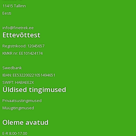
11415 Tallinn
Eesti
info@finetrek.ee
Ettevõttest
Registrikood: 12045657
KMKR nr: EE101424174
Swedbank
IBAN: EE532200221051494651
SWIFT: HABAEE2X
Üldised tingimused
Privaatsustingimused
Müügitingimused
Oleme avatud
E-R 8.00-17.00