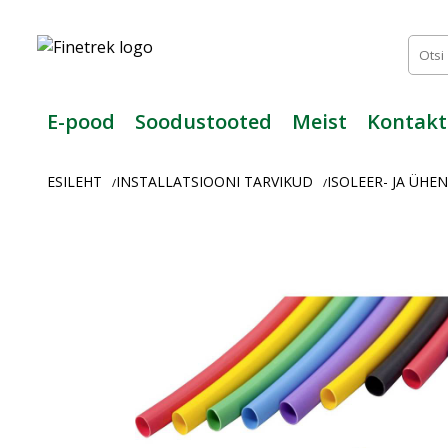
Finetrek
–
Usaldusväärne
elektritarvikute
ja
E-pood
Soodustooted
Meist
Kontakt
tööstusautomaatika
pood
ESILEHT
INSTALLATSIOONI TARVIKUD
ISOLEER- JA ÜH
/
/