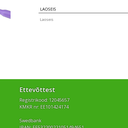
LAOSEIS
Laoseis
Ettevõttest
Registrikood: 12045657
KMKR nr: EE101424174
Swedbank
IBAN: EE532200221051494651