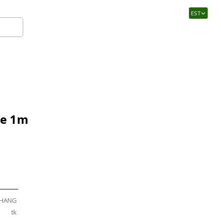
EST
Logi sisse
ne 1m
HANG
tk