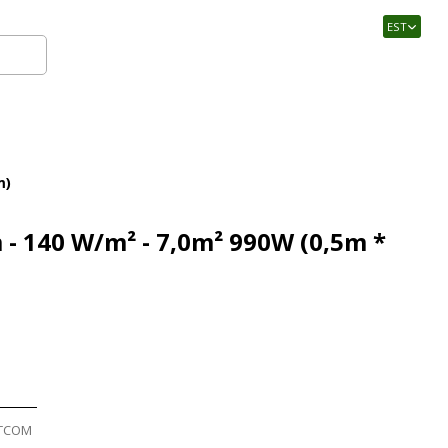
EST
Logi sisse
m)
 140 W/m² - 7,0m² 990W (0,5m *
TCOM