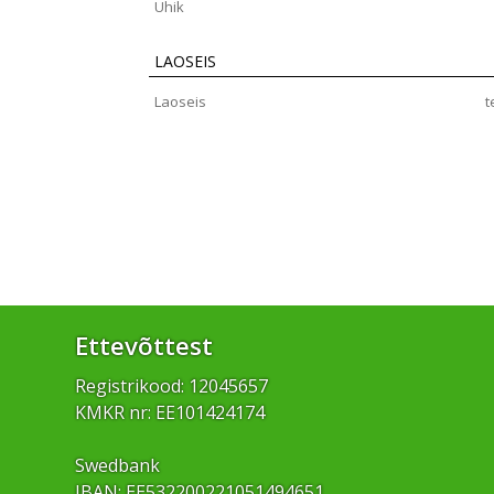
Ühik
LAOSEIS
Laoseis
t
Ettevõttest
Registrikood: 12045657
KMKR nr: EE101424174
Swedbank
IBAN: EE532200221051494651