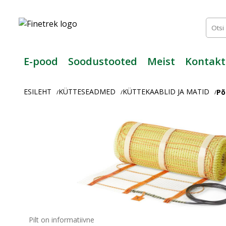
Finetrek
–
Usaldusväärne
elektritarvikute
ja
E-pood
Soodustooted
Meist
Kontakt
tööstusautomaatika
pood
ESILEHT
KÜTTESEADMED
KÜTTEKAABLID JA MATID
Põ
/
/
/
Pilt on informatiivne