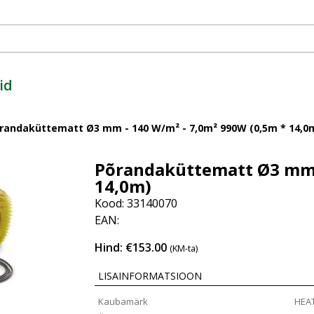
id
randaküttematt Ø3 mm - 140 W/m² - 7,0m² 990W (0,5m * 14,0
Põrandaküttematt Ø3 mm -
14,0m)
Kood: 33140070
EAN:
Hind: €153.00
(KM-ta)
LISAINFORMATSIOON
Kaubamärk
HEA