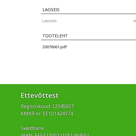
LAOSEIS
Laoseis
t
TOOTELEHT
20076661.pdf
Ettevõttest
Registrikood: 12045657
KMKR nr: EE101424174
Swedbank
IBAN: EE532200221051494651