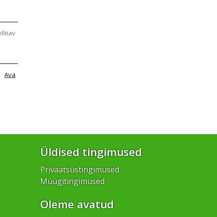
ellitav
Ava
Üldised tingimused
Privaatsustingimused
Müügitingimused
Oleme avatud