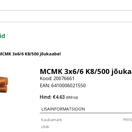
id
MCMK 3x6/6 K8/500 jõukaabel
MCMK 3x6/6 K8/500 jõuka
Kood: 20076661
EAN: 6410006021550
Hind: €4.63
(KM-ta)
LISAINFORMATSIOON
Kaubamärk
PRY
Ühik