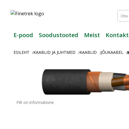
Finetrek
–
Usaldusväärne
elektritarvikute
ja
E-pood
Soodustooted
Meist
Kontakt
tööstusautomaatika
pood
ESILEHT
KAABLID JA JUHTMED
KAABLID
JÕUKAABEL
/
/
/
/
Pilt on informatiivne