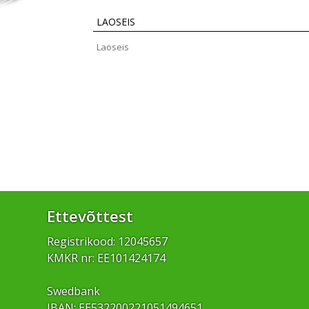
LAOSEIS
Laoseis
Ettevõttest
Registrikood: 12045657
KMKR nr: EE101424174
Swedbank
IBAN: EE532200221051494651