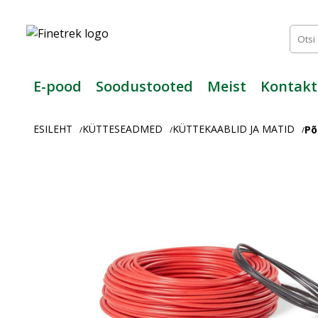
Finetrek
–
Usaldusväärne
elektritarvikute
ja
E-pood
Soodustooted
Meist
Kontakt
tööstusautomaatika
pood
ESILEHT
KÜTTESEADMED
KÜTTEKAABLID JA MATID
Põ
/
/
/