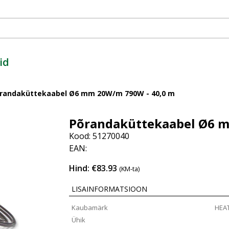
id
randaküttekaabel Ø6 mm 20W/m 790W - 40,0 m
Põrandaküttekaabel Ø6 m
Kood: 51270040
EAN:
Hind: €83.93
(KM-ta)
LISAINFORMATSIOON
Kaubamärk
HEA
Ühik