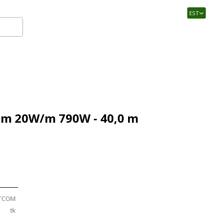
EST
Logi sisse
m 20W/m 790W - 40,0 m
TCOM
tk