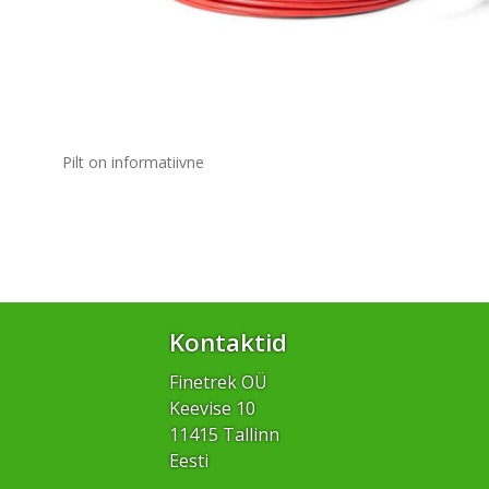
Pilt on informatiivne
Kontaktid
Finetrek OÜ
Keevise 10
11415 Tallinn
Eesti