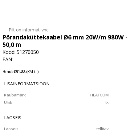
Pilt on informatiivne
Põrandaküttekaabel Ø6 mm 20W/m 980W -
50,0 m
Kood: 51270050
EAN:
Hind: €91.88
(KM-ta)
LISAINFORMATSIOON
Kaubamärk
HEATCOM
Ühik
tk
LAOSEIS
Laoseis
tellitav