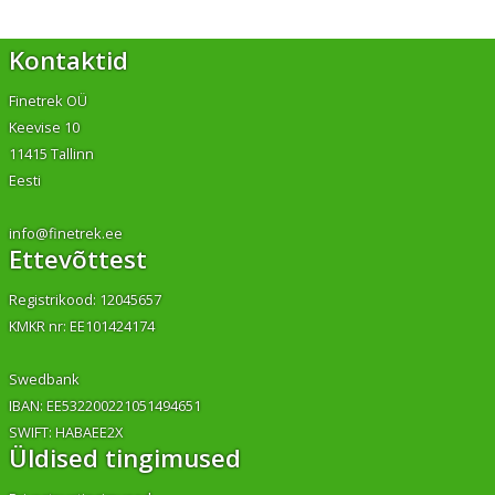
Kontaktid
Finetrek OÜ
Keevise 10
11415 Tallinn
Eesti
info@finetrek.ee
Ettevõttest
Registrikood: 12045657
KMKR nr: EE101424174
Swedbank
IBAN: EE532200221051494651
SWIFT: HABAEE2X
Üldised tingimused