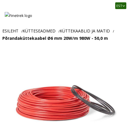
Finetrek
EST
–
Usaldusväärne
elektritarvikute
ja
ESILEHT
KÜTTESEADMED
KÜTTEKAABLID JA MATID
/
/
/
tööstusautomaatika
Põrandaküttekaabel Ø6 mm 20W/m 980W - 50,0 m
pood