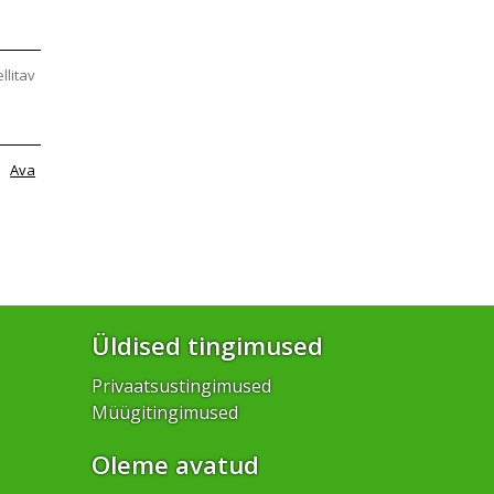
ellitav
Ava
Üldised tingimused
Privaatsustingimused
Müügitingimused
Oleme avatud