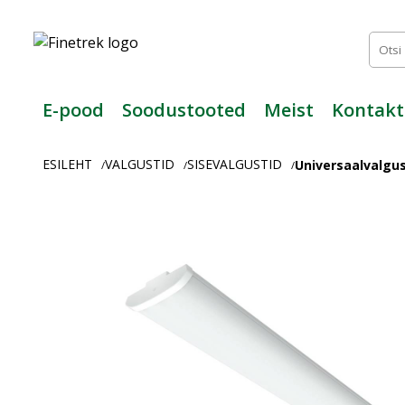
Finetrek
–
Usaldusväärne
elektritarvikute
ja
E-pood
Soodustooted
Meist
Kontakt
tööstusautomaatika
pood
ESILEHT
VALGUSTID
SISEVALGUSTID
Universaalvalgus
/
/
/