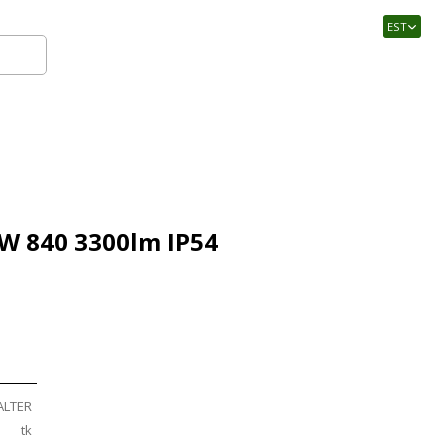
EST
Logi sisse
7W 840 3300lm IP54
ALTER
tk