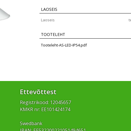
LAOSEIS
Laoseis
t
TOOTELEHT
Tooteleht-AS-LED-IP54.pdf
Ettevõttest
Registrikood: 12045657
KMKR nr: EE101424174
Swedbank
IBAN: EE532200221051494651