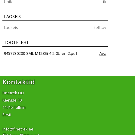
Ühik
tk
LAOSEIS
Laoseis
tellitav
TOOTELEHT
9457730200-SAIL-M12BG-4-2-0U-en-2.pdf
Ava
Kontaktid
Finetrek OÜ
Keevise 10
11415 Tallinn
Eesti
info@finetrek.ee