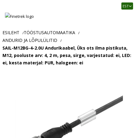
Finetrek
EST
–
Usaldusväärne
elektritarvikute
ja
ESILEHT
TÖÖSTUSAUTOMAATIKA
/
/
tööstusautomaatika
ANDURID JA LÕPULÜLITID
/
pood
SAIL-M12BG-4-2.0U Andurikaabel, Üks ots ilma pistikuta,
M12, pooluste arv: 4, 2 m, pesa, sirge, varjestatud: ei, LED:
ei, kesta materjal: PUR, halogeen: ei