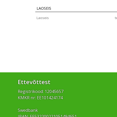
LAOSEIS
Laoseis
t
Ettevõttest
Registrikood: 12045657
KMKR nr: EE101424174
Swedbank
IBAN: EE532200221051494651