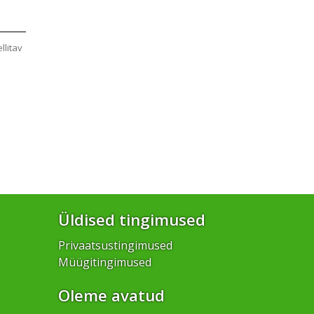
ellitav
Üldised tingimused
Privaatsustingimused
Müügitingimused
Oleme avatud