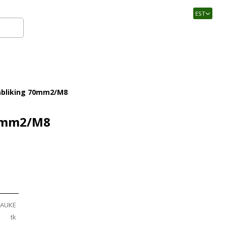
EST
Logi sisse
abliking 70mm2/M8
70mm2/M8
LAUKE
tk