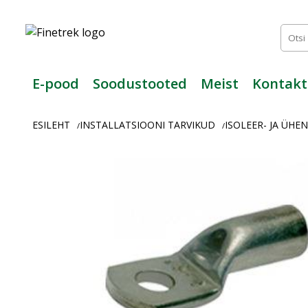
Finetrek
–
Usaldusväärne
elektritarvikute
ja
E-pood
Soodustooted
Meist
Kontakt
tööstusautomaatika
pood
ESILEHT
INSTALLATSIOONI TARVIKUD
ISOLEER- JA ÜH
/
/