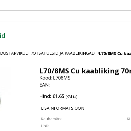
id
ENDUSTARVIKUD
OTSAHÜLSID JA KAABLIKINGAD
L70/8MS Cu ka
/
/
L70/8MS Cu kaabliking 
Kood: L708MS
EAN:
Hind: €1.65
(KM-ta)
LISAINFORMATSIOON
Kaubamärk
K
Ühik