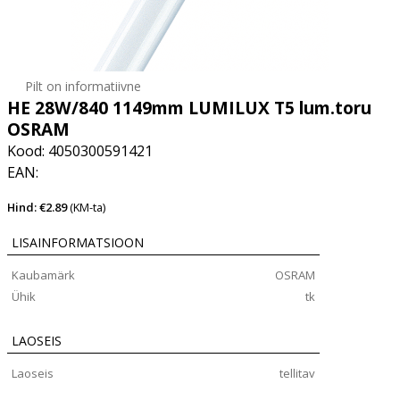
Pilt on informatiivne
HE 28W/840 1149mm LUMILUX T5 lum.toru
OSRAM
Kood: 4050300591421
EAN:
Hind: €2.89
(KM-ta)
LISAINFORMATSIOON
Kaubamärk
OSRAM
Ühik
tk
LAOSEIS
Laoseis
tellitav