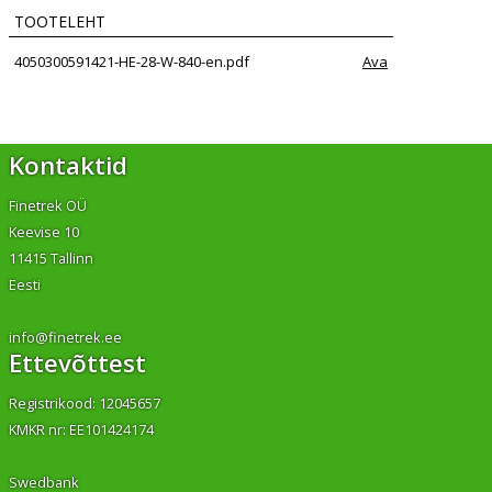
TOOTELEHT
4050300591421-HE-28-W-840-en.pdf
Ava
Kontaktid
Finetrek OÜ
Keevise 10
11415 Tallinn
Eesti
info@finetrek.ee
Ettevõttest
Registrikood: 12045657
KMKR nr: EE101424174
Swedbank