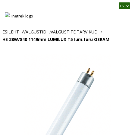
Finetrek
EST
–
Usaldusväärne
elektritarvikute
ja
ESILEHT
VALGUSTID
VALGUSTITE TARVIKUD
/
/
/
tööstusautomaatika
HE 28W/840 1149mm LUMILUX T5 lum.toru OSRAM
pood