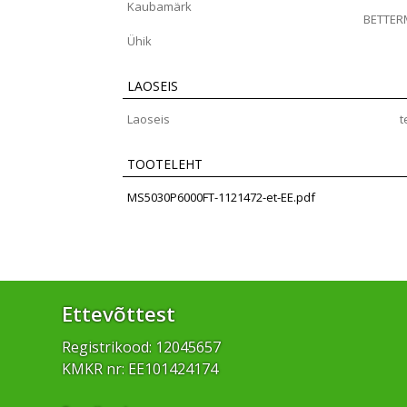
Kaubamärk
BETTE
Ühik
LAOSEIS
Laoseis
t
TOOTELEHT
MS5030P6000FT-1121472-et-EE.pdf
Ettevõttest
Registrikood: 12045657
KMKR nr: EE101424174