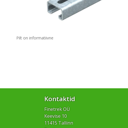
Pilt on informatiivne
Kontaktid
Finetrek OÜ
Keevise 10
11415 Tallinn