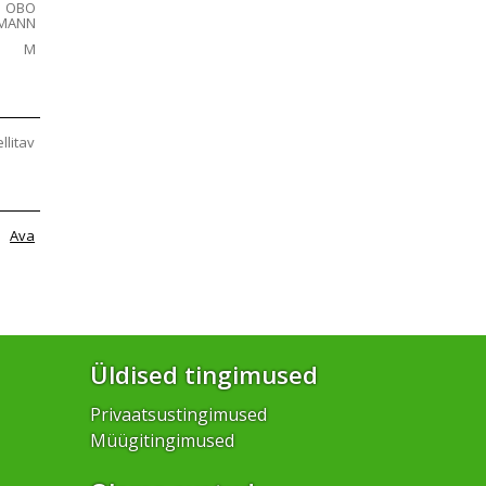
OBO
RMANN
M
ellitav
Ava
Üldised tingimused
Privaatsustingimused
Müügitingimused