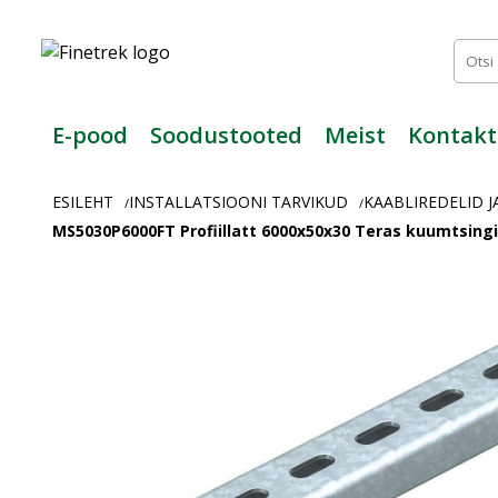
Finetrek
–
Usaldusväärne
elektritarvikute
ja
E-pood
Soodustooted
Meist
Kontakt
tööstusautomaatika
pood
ESILEHT
INSTALLATSIOONI TARVIKUD
KAABLIREDELID J
/
/
MS5030P6000FT Profiillatt 6000x50x30 Teras kuumtsing