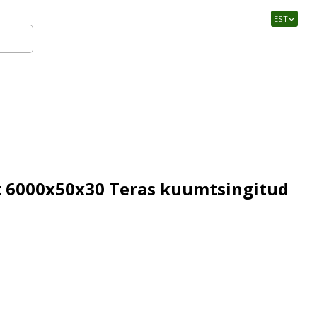
EST
Logi sisse
t 6000x50x30 Teras kuumtsingitud