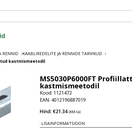
id
A RENNID
KAABLIREDELITE JA RENNIDE TARVIKUD
/
/
itud kastmismeetodil
MS5030P6000FT Profiillat
kastmismeetodil
Kood: 1121472
EAN: 4012196887019
Hind: €21.34
(KM-ta)
LISAINFORMATSIOON