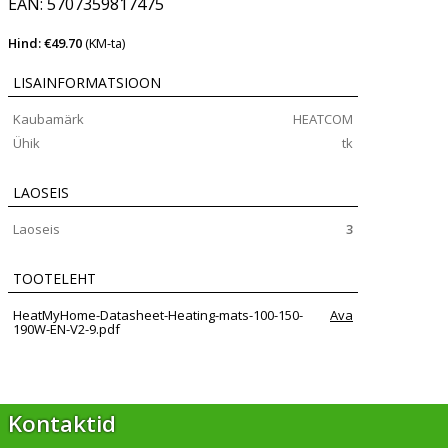
EAN: 5707359817475
Hind: €49.70
(KM-ta)
LISAINFORMATSIOON
Kaubamärk
HEATCOM
Ühik
tk
LAOSEIS
Laoseis
3
TOOTELEHT
HeatMyHome-Datasheet-Heating-mats-100-150-
Ava
190W-EN-V2-9.pdf
Kontaktid