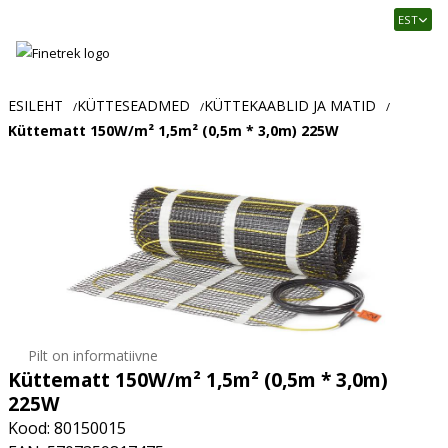
Finetrek
EST
–
Usaldusväärne
elektritarvikute
ja
ESILEHT
KÜTTESEADMED
KÜTTEKAABLID JA MATID
/
/
/
tööstusautomaatika
Küttematt 150W/m² 1,5m² (0,5m * 3,0m) 225W
pood
Pilt on informatiivne
Küttematt 150W/m² 1,5m² (0,5m * 3,0m)
225W
Kood: 80150015