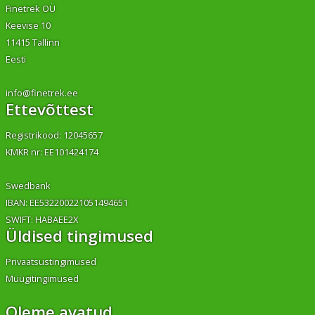
Finetrek OÜ
Keevise 10
11415 Tallinn
Eesti
info@finetrek.ee
Ettevõttest
Registrikood: 12045657
KMKR nr: EE101424174
Swedbank
IBAN: EE532200221051494651
SWIFT: HABAEE2X
Üldised tingimused
Privaatsustingimused
Müügitingimused
Oleme avatud