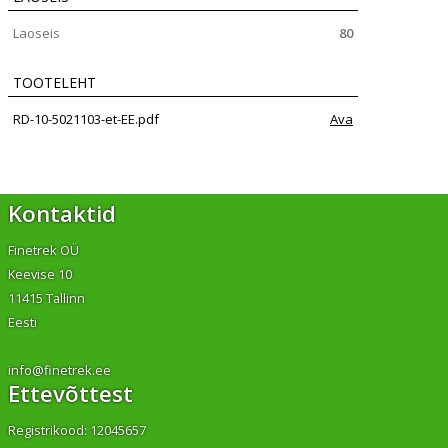
Laoseis
80
TOOTELEHT
RD-10-5021103-et-EE.pdf
Ava
Kontaktid
Finetrek OÜ
Keevise 10
11415 Tallinn
Eesti
info@finetrek.ee
Ettevõttest
Registrikood: 12045657