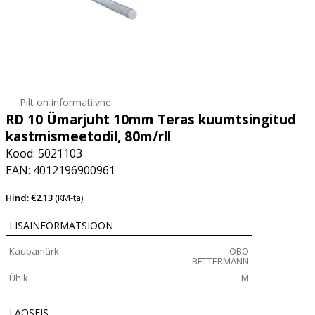
Pilt on informatiivne
RD 10 Ümarjuht 10mm Teras kuumtsingitud
kastmismeetodil, 80m/rll
Kood: 5021103
EAN: 4012196900961
Hind: €2.13
(KM-ta)
LISAINFORMATSIOON
Kaubamärk
OBO
BETTERMANN
Ühik
M
LAOSEIS