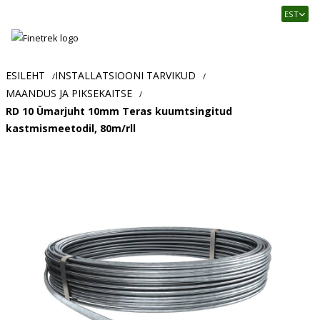
Finetrek
EST
–
Usaldusväärne
elektritarvikute
ja
ESILEHT
INSTALLATSIOONI TARVIKUD
/
/
tööstusautomaatika
MAANDUS JA PIKSEKAITSE
/
pood
RD 10 Ümarjuht 10mm Teras kuumtsingitud
kastmismeetodil, 80m/rll