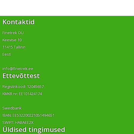
Kontaktid
Finetrek OÜ
Keevise 10
11415 Tallinn
Eesti
info@finetrek.ee
Ettevõttest
Registrikood: 12045657
KMKR nr: EE101424174
Swedbank
IBAN: EE532200221051494651
SWIFT: HABAEE2X
Üldised tingimused