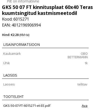
Pilt on informatiivne
GKS 50 07 FT kinnitusplaat 60x40 Teras
kuumtsingitud kastmismeetodil
Kood: 6015271
EAN: 4012196906994
Hind: €2.28
(KM-ta)
LISAINFORMATSIOON
Kaubamärk
OBO
BETTERMANN
Ühik
tk
LAOSEIS
Laoseis
tellitav
TOOTELEHT
GKS-50-07-FT-6015271-et-EE.pdf
Ava