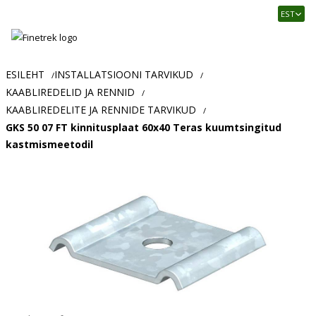
Finetrek
EST
–
Usaldusväärne
elektritarvikute
ja
ESILEHT
INSTALLATSIOONI TARVIKUD
/
/
tööstusautomaatika
KAABLIREDELID JA RENNID
/
pood
KAABLIREDELITE JA RENNIDE TARVIKUD
/
GKS 50 07 FT kinnitusplaat 60x40 Teras kuumtsingitud
kastmismeetodil