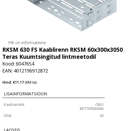
Pilt on informatiivne
RKSM 630 FS Kaablirenn RKSM 60x300x3050
Teras Kuumtsingitud lintmeetodil
Kood: 6047654
EAN: 4012196912872
Hind: €11.17
(KM-ta)
LISAINFORMATSIOON
Kaubamärk
OBO
BETTERMANN
Ühik
M
LAOSEIS