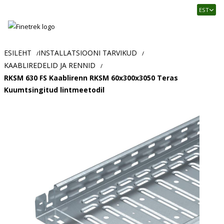
Finetrek
EST
–
Usaldusväärne
elektritarvikute
ja
ESILEHT
INSTALLATSIOONI TARVIKUD
/
/
tööstusautomaatika
KAABLIREDELID JA RENNID
/
pood
RKSM 630 FS Kaablirenn RKSM 60x300x3050 Teras
Kuumtsingitud lintmeetodil