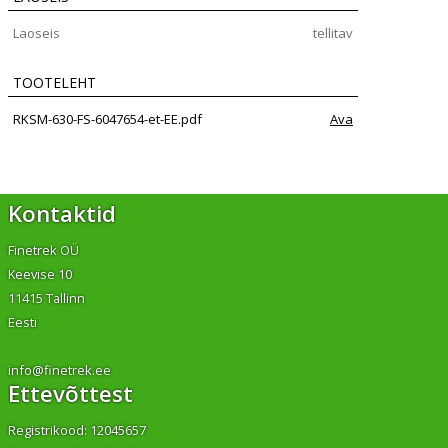
Laoseis
tellitav
TOOTELEHT
RKSM-630-FS-6047654-et-EE.pdf
Ava
Kontaktid
Finetrek OÜ
Keevise 10
11415 Tallinn
Eesti
info@finetrek.ee
Ettevõttest
Registrikood: 12045657