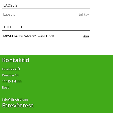
LAOSEIS
Laoseis
tellitav
TOOTELEHT
MKSMU-630-FS-6059237-et-EE.pdf
Ava
Kontaktid
Finetrek OÜ
Keevise 10
11415 Tallinn
Eesti
info@finetrek.ee
Ettevõttest