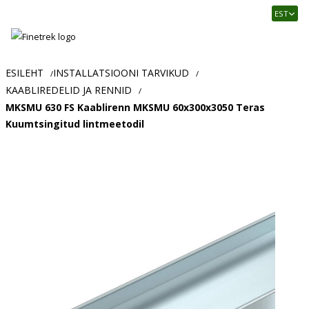
Finetrek
EST
–
Usaldusväärne
elektritarvikute
ja
ESILEHT
INSTALLATSIOONI TARVIKUD
/
/
tööstusautomaatika
KAABLIREDELID JA RENNID
/
pood
MKSMU 630 FS Kaablirenn MKSMU 60x300x3050 Teras
Kuumtsingitud lintmeetodil