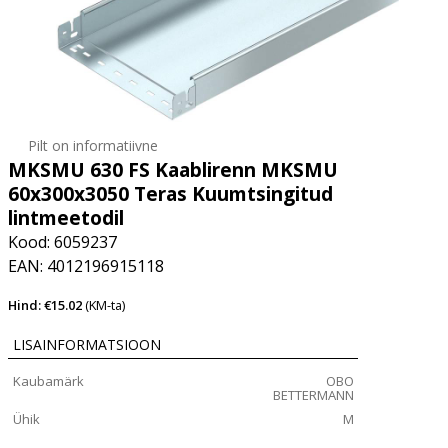
Pilt on informatiivne
MKSMU 630 FS Kaablirenn MKSMU
60x300x3050 Teras Kuumtsingitud
lintmeetodil
Kood: 6059237
EAN: 4012196915118
Hind: €15.02
(KM-ta)
LISAINFORMATSIOON
Kaubamärk
OBO
BETTERMANN
Ühik
M