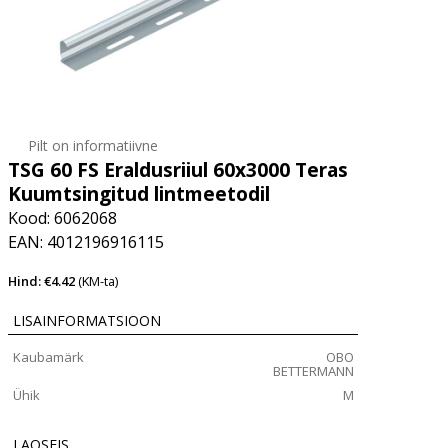
Pilt on informatiivne
TSG 60 FS Eraldusriiul 60x3000 Teras
Kuumtsingitud lintmeetodil
Kood: 6062068
EAN: 4012196916115
Hind: €4.42
(KM-ta)
LISAINFORMATSIOON
Kaubamärk
OBO
BETTERMANN
Ühik
M
LAOSEIS