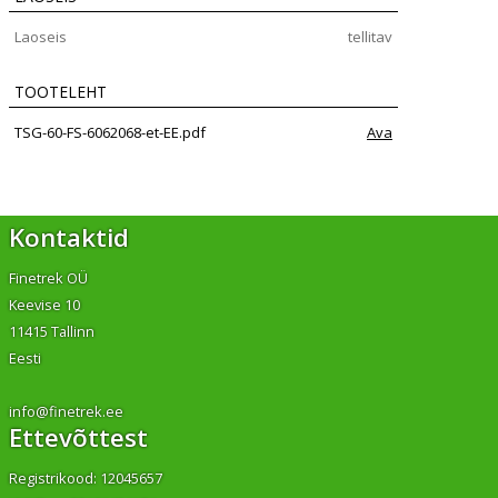
Laoseis
tellitav
TOOTELEHT
TSG-60-FS-6062068-et-EE.pdf
Ava
Kontaktid
Finetrek OÜ
Keevise 10
11415 Tallinn
Eesti
info@finetrek.ee
Ettevõttest
Registrikood: 12045657