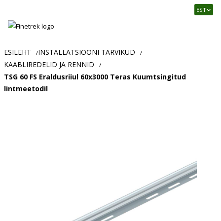
Finetrek
EST
–
Usaldusväärne
elektritarvikute
ja
ESILEHT
INSTALLATSIOONI TARVIKUD
/
/
tööstusautomaatika
KAABLIREDELID JA RENNID
/
pood
TSG 60 FS Eraldusriiul 60x3000 Teras Kuumtsingitud
lintmeetodil