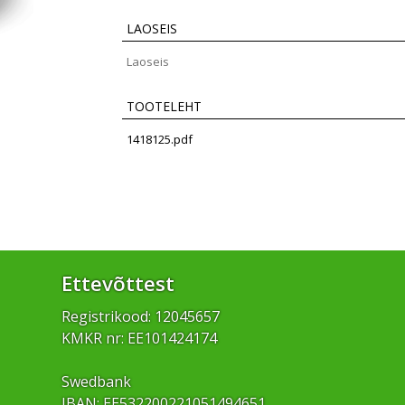
LAOSEIS
Laoseis
TOOTELEHT
1418125.pdf
Ettevõttest
Registrikood: 12045657
KMKR nr: EE101424174
Swedbank
IBAN: EE532200221051494651