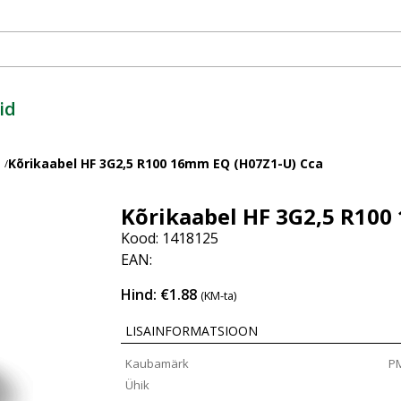
id
Kõrikaabel HF 3G2,5 R100 16mm EQ (H07Z1-U) Cca
/
Kõrikaabel HF 3G2,5 R100
Kood: 1418125
EAN:
Hind: €1.88
(KM-ta)
LISAINFORMATSIOON
Kaubamärk
P
Ühik