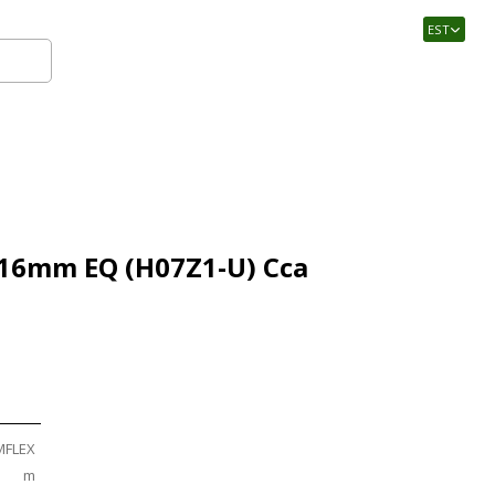
EST
Logi sisse
 16mm EQ (H07Z1-U) Cca
MFLEX
m