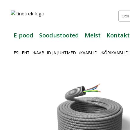
Finetrek
–
Usaldusväärne
elektritarvikute
ja
E-pood
Soodustooted
Meist
Kontakt
tööstusautomaatika
pood
ESILEHT
KAABLID JA JUHTMED
KAABLID
KÕRIKAABLID
/
/
/