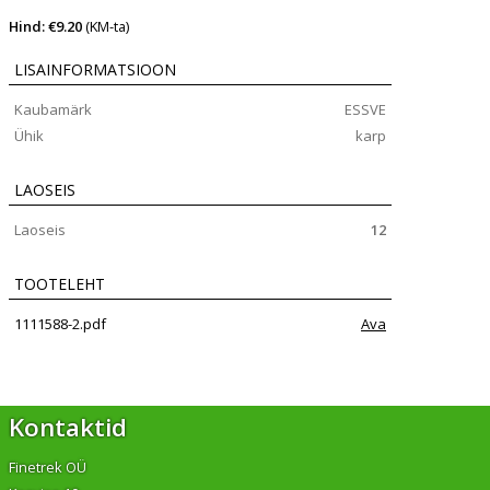
Hind: €9.20
(KM-ta)
LISAINFORMATSIOON
Kaubamärk
ESSVE
Ühik
karp
LAOSEIS
Laoseis
12
TOOTELEHT
1111588-2.pdf
Ava
Kontaktid
Finetrek OÜ