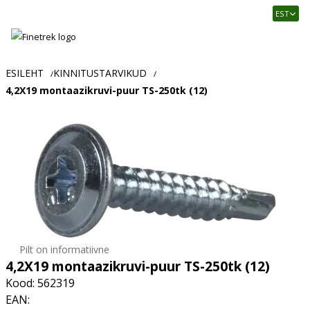
Finetrek
EST
–
Usaldusväärne
elektritarvikute
ja
ESILEHT
KINNITUSTARVIKUD
/
/
tööstusautomaatika
4,2X19 montaazikruvi-puur TS-250tk (12)
pood
Pilt on informatiivne
4,2X19 montaazikruvi-puur TS-250tk (12)
Kood: 562319
EAN: