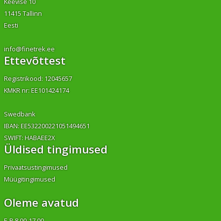
Keevise 10
11415 Tallinn
Eesti
info@finetrek.ee
Ettevõttest
Registrikood: 12045657
KMKR nr: EE101424174
Swedbank
IBAN: EE532200221051494651
SWIFT: HABAEE2X
Üldised tingimused
Privaatsustingimused
Müügitingimused
Oleme avatud
E-R 8.00-17.00