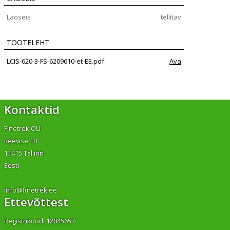
Laoseis
tellitav
TOOTELEHT
LCIS-620-3-FS-6209610-et-EE.pdf
Ava
Kontaktid
Finetrek OÜ
Keevise 10
11415 Tallinn
Eesti
info@finetrek.ee
Ettevõttest
Registrikood: 12045657