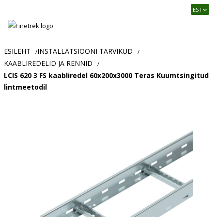
Finetrek
EST
–
Usaldusväärne
elektritarvikute
ja
ESILEHT
INSTALLATSIOONI TARVIKUD
/
/
tööstusautomaatika
KAABLIREDELID JA RENNID
/
pood
LCIS 620 3 FS kaabliredel 60x200x3000 Teras Kuumtsingitud
lintmeetodil