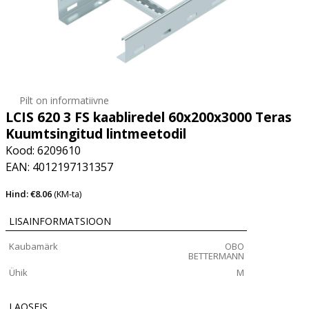
Pilt on informatiivne
LCIS 620 3 FS kaabliredel 60x200x3000 Teras
Kuumtsingitud lintmeetodil
Kood: 6209610
EAN: 4012197131357
Hind: €8.06
(KM-ta)
LISAINFORMATSIOON
Kaubamärk
OBO
BETTERMANN
Ühik
M
LAOSEIS