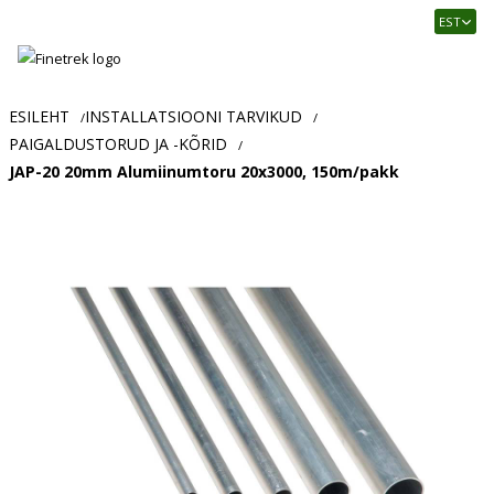
Finetrek
EST
–
Usaldusväärne
elektritarvikute
ja
ESILEHT
INSTALLATSIOONI TARVIKUD
/
/
tööstusautomaatika
PAIGALDUSTORUD JA -KÕRID
/
pood
JAP-20 20mm Alumiinumtoru 20x3000, 150m/pakk