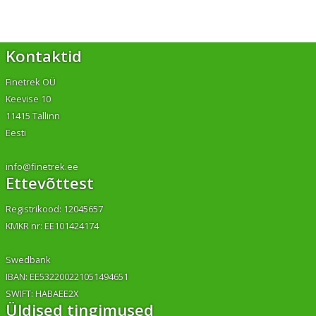
Kontaktid
Finetrek OÜ
Keevise 10
11415 Tallinn
Eesti
info@finetrek.ee
Ettevõttest
Registrikood: 12045657
KMKR nr: EE101424174
Swedbank
IBAN: EE532200221051494651
SWIFT: HABAEE2X
Üldised tingimused