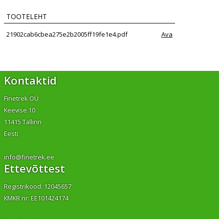
TOOTELEHT
21902cab6cbea275e2b2005ff19fe1e4.pdf
Ava
Kontaktid
Finetrek OÜ
Keevise 10
11415 Tallinn
Eesti
info@finetrek.ee
Ettevõttest
Registrikood: 12045657
KMKR nr: EE101424174