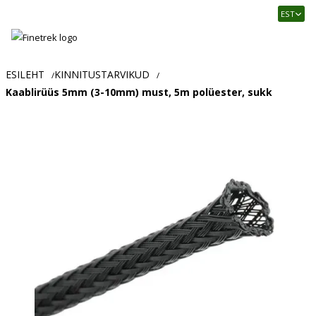
Finetrek
EST
–
Usaldusväärne
elektritarvikute
ja
ESILEHT
KINNITUSTARVIKUD
/
/
tööstusautomaatika
Kaablirüüs 5mm (3-10mm) must, 5m polüester, sukk
pood