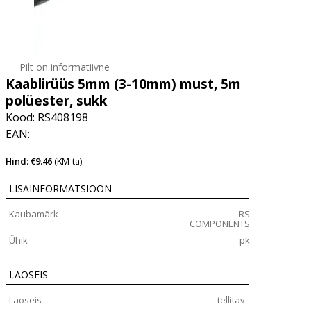
Pilt on informatiivne
Kaablirüüs 5mm (3-10mm) must, 5m
polüester, sukk
Kood: RS408198
EAN:
Hind: €9.46
(KM-ta)
LISAINFORMATSIOON
Kaubamärk
RS
COMPONENTS
Ühik
pk
LAOSEIS
Laoseis
tellitav