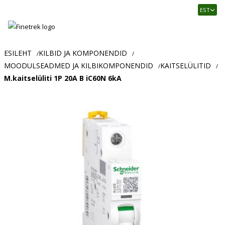
Finetrek
EST
–
Usaldusväärne
elektritarvikute
ja
ESILEHT
KILBID JA KOMPONENDID
/
/
tööstusautomaatika
MOODULSEADMED JA KILBIKOMPONENDID
KAITSELÜLITID
/
/
pood
M.kaitselüliti 1P 20A B iC60N 6kA