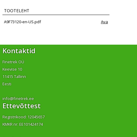
TOOTELEHT
A9F73120-en-US.pdf
Ava
Kontaktid
Finetrek OÜ
Keevise 10
11415 Tallinn
Eesti
info@finetrek.ee
Ettevõttest
Registrikood: 12045657
KMKR nr: EE101424174