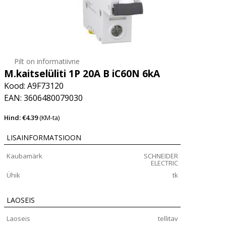
Pilt on informatiivne
M.kaitselüliti 1P 20A B iC60N 6kA
Kood: A9F73120
EAN: 3606480079030
Hind: €4.39
(KM-ta)
LISAINFORMATSIOON
Kaubamärk
SCHNEIDER
ELECTRIC
Ühik
tk
LAOSEIS
Laoseis
tellitav